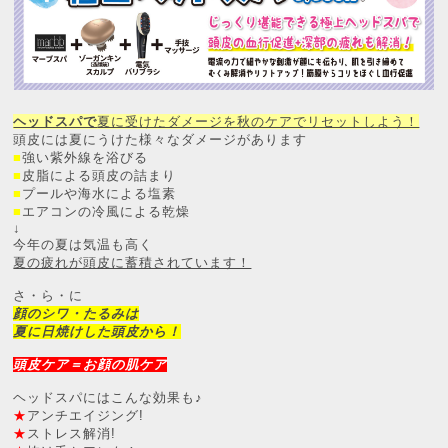
ヘッドスパで
夏に受けたダメージを秋のケアでリセットしよう！
頭皮には夏にうけた様々なダメージがあります
■
強い紫外線を浴びる
■
皮脂による頭皮の詰まり
■
プールや海水による塩素
■
エアコンの冷風による乾燥
↓
今年の夏は気温も高く
夏の疲れが頭皮に蓄積されています！
さ・ら・に
顔のシワ・たるみは
夏に日焼けした頭皮から！
頭皮ケア＝お顔の肌ケア
ヘッドスパにはこんな効果も♪
★
アンチエイジング!
★
ストレス解消!