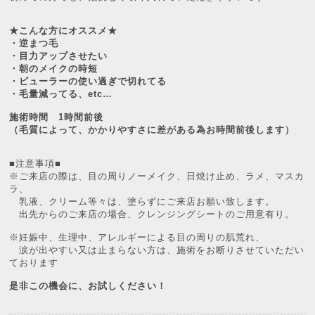
★こんな方にオススメ★
・逆まつ毛
・目力アップさせたい
・朝のメイクの時短
・ビューラーの使い過ぎで切れてる
・毛量減ってる、etc…
施術時間 1時間前後
（毛質によって、かかりやすさに差がある為お時間前後します）
■注意事項■
※ご来店の際は、目の周りノーメイク、日焼け止め、ラメ、マスカ
ラ、
乳液、クリーム等々は、塗らずにご来店お願い致します。
出先からのご来店の場合、クレンジングシートのご用意有り。
※妊娠中、生理中、アレルギーによる目の周りの肌荒れ、
涙が出やすい又は止まらない方は、施術をお断りさせていただい
ております
是非この機会に、お試しください！